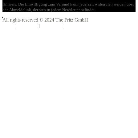
Hinweis: Die Einwilligung zum Versand kann jederzeit widerrufen werden über
den Abmeldelink, der sich in jedem Newsletter befindet.
All rights reserved © 2024 The Fritz GmbH
AGB
|
Disclaimer
|
Impressum
|
Datenschutz