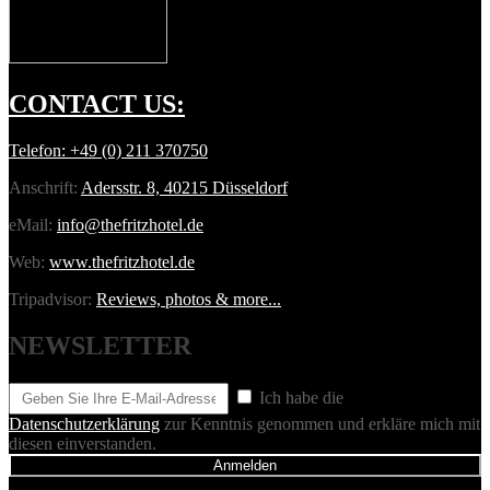
CONTACT
US:
Telefon:
+49 (0) 211 370750
Anschrift:
Adersstr. 8, 40215 Düsseldorf
eMail:
info@thefritzhotel.de
Web:
www.thefritzhotel.de
Tripadvisor:
Reviews, photos & more...
NEWSLETTER
Ich habe die
Datenschutzerklärung
zur Kenntnis genommen und erkläre mich mit
diesen einverstanden.
Anmelden