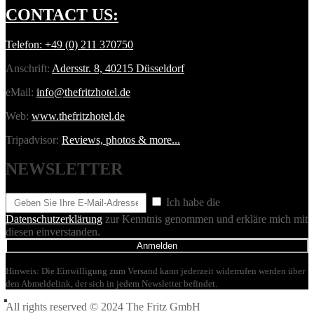
CONTACT
US:
Telefon:
+49 (0) 211 370750
Anschrift:
Adersstr. 8, 40215 Düsseldorf
eMail:
info@thefritzhotel.de
Web:
www.thefritzhotel.de
Tripadvisor:
Reviews, photos & more...
NEWSLETTER
Ich habe die
Datenschutzerklärung
zur Kenntnis genommen und erkläre mich mit
diesen einverstanden.
Anmelden
Hinweis: Die Einwilligung zum Versand kann jederzeit widerrufen werden über
den Abmeldelink, der sich in jedem Newsletter befindet.
All rights reserved © 2024 The Fritz GmbH